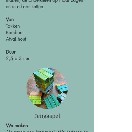
maken, de onderdelen op maat zagen
en in elkaar zetten.
Van
Takken
Bamboe
Afval hout
Duur
2,5 a 3 uur
Jengaspel
We maken