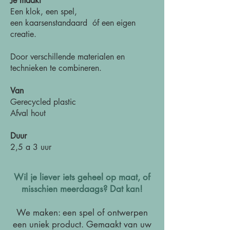
Je maakt
Een klok, een spel,
een kaarsenstandaard óf een eigen
creatie.
Door verschillende materialen en
technieken te combineren.
Van
Gerecycled plastic
Afval hout
Duur
2,5 a 3 uur
Wil je liever iets geheel op maat, of
misschien meerdaags? Dat kan!
We maken: een spel
of ontwerpen
een uniek product. Gemaakt van uw