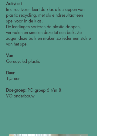
Activiteit
In circuitvorm leert de klas alle stappen van
plastic recycling, met als eindresultaat een
spel voor in de klas.
De leerlingen sorteren de plastic doppen,
vermalen en smelten deze tot een balk. Ze
zagen deze balk en maken zo ieder een stukje
van het spel.
Van
Gerecycled plastic
Duur
1,5 uur
Doelgroep:
PO groep 6 t/m 8,
VO onderbouw