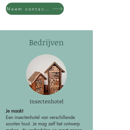
Neem contact op
Bedrijven
Insectenhotel
Je maakt
Een insectenhotel van verschillende
soorten hout. Je mag zelf het ontwerp